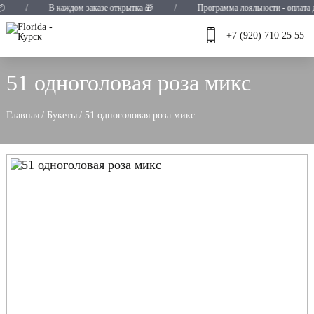
/
В каждом заказе открытка 🎁
/
Программа лояльности - оплата до 30%
+7 (920) 710 25 55
51 одноголовая роза микс
Главная
/
Букеты
/
51 одноголовая роза микс