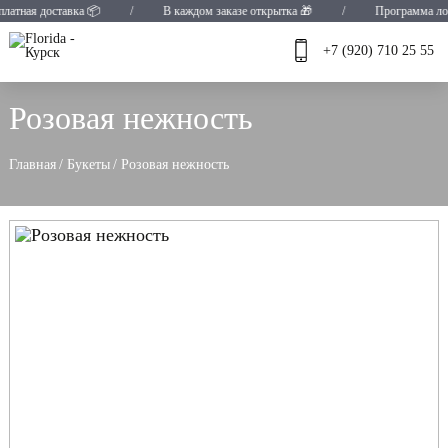
 доставка 📦
/
В каждом заказе открытка 🎁
/
Программа лояльност
+7 (920) 710 25 55
Розовая нежность
Главная
/
Букеты
/
Розовая нежность