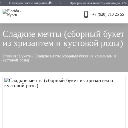
 каждом заказе открытка 🎁
/
Программа лояльности - оплата до 30% ✨
+7 (920) 710 25 55
Сладкие мечты (сборный букет
из хризантем и кустовой розы)
Главная
/
Букеты
/
Сладкие мечты (сборный букет из хризантем и
кустовой розы)